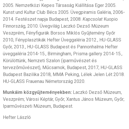
2005. Nemzetközi Kepes Társaság Kiállítása Eger 2005.
Kunst und Kultur Club Bécs 2005. Üvegpiramis Galéria, 2006-
2014. Festészet napja Budapest, 2008.
Kapcsolat
Kuopio
Finnország, 2010. Üvegvilág Laczkó Dezső Múzeum
Veszprém, Fényfigurák Borsos Miklós Gyűjtemény Győr
2010, Fényplasztikák Hefter Üveggaléria 2012., HU-GLASS
Győr, 2013., HU-GLASS Budapest és Pannonhalma Hefter
üveggaléria 2014-15., Birmingham, Prisma gallery 2014-15.,
Körülöttünk, Nemzeti Szalon (iparművészet és
tervezőművészet), Műcsarnok, Budapest, 2017, HU-GLASS
Budapest Bazilika 2018, MMA Peking, Lélek Jelen Lét 2018.
HU-GLASS Frauenau Németország 2020.
Munkáim közgyűjteményekben:
Laczkó Dezső Múzeum,
Veszprém; Városi Képtár, Győr; Xantus János Múzeum, Győr;
Iparművészeti Múzeum, Budapest.
Hefter László