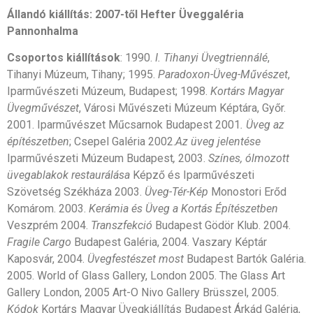
Állandó kiállítás: 2007-től Hefter Üveggaléria
Pannonhalma
Csoportos kiállítások
: 1990.
I. Tihanyi Üvegtriennálé
,
Tihanyi Múzeum, Tihany; 1995.
Paradoxon-Üveg-Művészet
,
Iparművészeti Múzeum, Budapest; 1998.
Kortárs Magyar
Üvegművészet
, Városi Művészeti Múzeum Képtára, Győr.
2001. Iparművészet Műcsarnok Budapest 2001
. Üveg az
építészetben
; Csepel Galéria 2002.
Az üveg jelentése
Iparművészeti Múzeum Budapest
,
2003.
Színes, ólmozott
üvegablakok restaurálása
Képző és Iparművészeti
Szövetség Székháza 2003.
Üveg-Tér-Kép
Monostori Erőd
Komárom. 2003.
Kerámia és Üveg a Kortás Építészetben
Veszprém 2004.
Transzfekció
Budapest Gödör Klub. 2004.
Fragile Cargo
Budapest Galéria, 2004. Vaszary Képtár
Kaposvár, 2004.
Üvegfestészet most
Budapest Bartók Galéria.
2005. World of Glass
Gallery, London 2005. The Glass Art
Gallery
London, 2005 Art-O Nivo Gallery Brüsszel, 2005.
Kódok
Kortárs Magyar Üvegkiállítás Budapest Árkád Galéria,