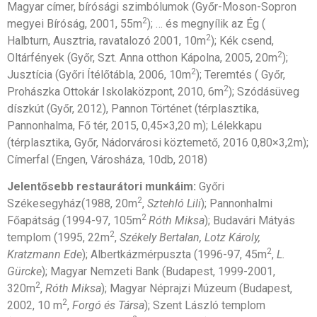
Magyar címer, bírósági szimbólumok (Győr-Moson-Sopron
2
megyei Bíróság, 2001, 55m
); … és megnyílik az Ég (
2
Halbturn, Ausztria, ravatalozó 2001, 10m
); Kék csend,
2
Oltárfények (Győr, Szt. Anna otthon Kápolna, 2005, 20m
);
2
Jusztícia (Győri Ítélőtábla, 2006, 10m
); Teremtés ( Győr,
2
Prohászka Ottokár Iskolaközpont, 2010, 6m
); Szódásüveg
díszkút (Győr, 2012), Pannon Történet (térplasztika,
Pannonhalma, Fő tér, 2015, 0,45×3,20 m); Lélekkapu
(térplasztika, Győr, Nádorvárosi köztemető, 2016 0,80×3,2m);
Címerfal (Engen, Városháza, 10db, 2018)
Jelentősebb restaurátori munkáim:
Győri
2
Székesegyház(1988, 20m
,
Sztehló Lili
); Pannonhalmi
2
Főapátság (1994-97, 105m
Róth Miksa
); Budavári Mátyás
2
templom (1995, 22m
,
Székely Bertalan, Lotz Károly,
2
Kratzmann Ede
); Albertkázmérpuszta (1996-97, 45m
,
L.
Gürcke
); Magyar Nemzeti Bank (Budapest, 1999-2001,
2
320m
,
Róth Miksa
); Magyar Néprajzi Múzeum (Budapest,
2
2002, 10 m
,
Forgó és Társa
); Szent László templom