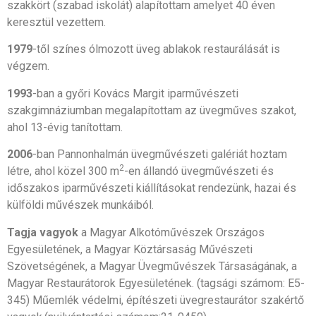
szakkört (szabad iskolát) alapítottam amelyet 40 éven
keresztül vezettem.
1979
-től színes ólmozott üveg ablakok restaurálását is
végzem.
1993
-ban a győri Kovács Margit iparművészeti
szakgimnáziumban megalapítottam az üvegműves szakot,
ahol 13-évig tanítottam.
2006
-ban Pannonhalmán üvegművészeti galériát hoztam
2
létre, ahol közel 300 m
-en állandó üvegművészeti és
időszakos iparművészeti kiállításokat rendezünk, hazai és
külföldi művészek munkáiból.
Tagja vagyok
a Magyar Alkotóművészek Országos
Egyesületének, a Magyar Köztársaság Művészeti
Szövetségének, a Magyar Üvegművészek Társaságának, a
Magyar Restaurátorok Egyesületének. (tagsági számom: E5-
345) Műemlék védelmi, építészeti üvegrestaurátor szakértő