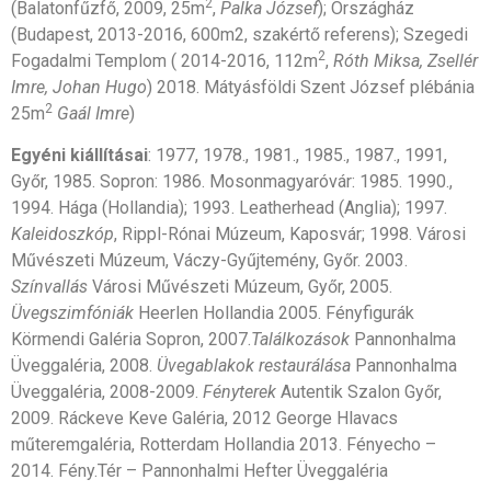
2
(Balatonfűzfő, 2009, 25m
,
Palka József
); Országház
(Budapest, 2013-2016, 600m2, szakértő referens); Szegedi
2
Fogadalmi Templom ( 2014-2016, 112m
,
Róth Miksa, Zsellér
Imre, Johan Hugo
) 2018. Mátyásföldi Szent József plébánia
2
25m
Gaál Imre
)
Egyéni kiállításai
: 1977, 1978., 1981., 1985., 1987., 1991,
Győr, 1985. Sopron: 1986. Mosonmagyaróvár: 1985. 1990.,
1994. Hága (Hollandia); 1993. Leatherhead (Anglia); 1997.
Kaleidoszkóp
, Rippl-Rónai Múzeum, Kaposvár; 1998. Városi
Művészeti Múzeum, Váczy-Gyűjtemény, Győr. 2003.
Színvallás
Városi Művészeti Múzeum, Győr, 2005.
Üvegszimfóniák
Heerlen Hollandia 2005. Fényfigurák
Körmendi Galéria Sopron, 2007.
Találkozások
Pannonhalma
Üveggaléria, 2008.
Üvegablakok restaurálása
Pannonhalma
Üveggaléria, 2008-2009.
Fényterek
Autentik Szalon Győr,
2009. Ráckeve Keve Galéria, 2012 George Hlavacs
műteremgaléria, Rotterdam Hollandia 2013. Fényecho –
2014. Fény.Tér – Pannonhalmi Hefter Üveggaléria