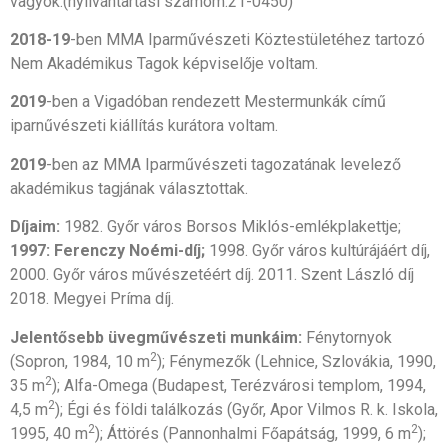
vagyok.(nyilvántartási számom:21-0450)
2018-19
-ben MMA Iparművészeti Köztestületéhez tartozó
Nem Akadémikus Tagok képviselője voltam.
2019
-ben a Vigadóban rendezett Mestermunkák című
iparnűvészeti kiállítás kurátora voltam.
2019
-ben az MMA Iparművészeti tagozatának levelező
akadémikus tagjának választottak.
Díjaim:
1982. Győr város Borsos Miklós-emlékplakettje;
1997: Ferenczy Noémi-díj;
1998. Győr város kultúrájáért díj,
2000. Győr város művészetéért díj. 2011. Szent László díj
2018. Megyei Príma díj.
Jelentősebb üvegművészeti munkáim:
Fénytornyok
2
(Sopron, 1984, 10 m
); Fénymezők (Lehnice, Szlovákia, 1990,
2
35 m
); Alfa-Omega (Budapest, Terézvárosi templom, 1994,
2
4,5 m
); Égi és földi találkozás (Győr, Apor Vilmos R. k. Iskola,
2
2
1995, 40 m
); Áttörés (Pannonhalmi Főapátság, 1999, 6 m
);