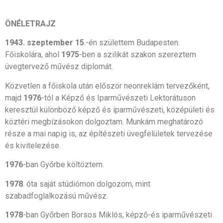
ÖNÉLETRAJZ
1943. szeptember 15
.-én születtem Budapesten.
Főiskolára, ahol
1975
-ben a szilikát szakon szereztem
üvegtervező művész diplomát.
Közvetlen a főiskola után először neonreklám tervezőként,
majd
1976
-tól a Képző és Iparművészeti Lektorátuson
keresztül különböző képző és iparművészeti, középületi és
köztéri megbízásokon dolgoztam. Munkám meghatározó
része a mai napig is, az építészeti üvegfelületek tervezése
és kivitelezése.
1976
-ban Győrbe költöztem.
1978
. óta saját stúdiómon dolgozom, mint
szabadfoglalkozású művész.
1978
-ban Győrben Borsos Miklós, képző-és iparművészeti